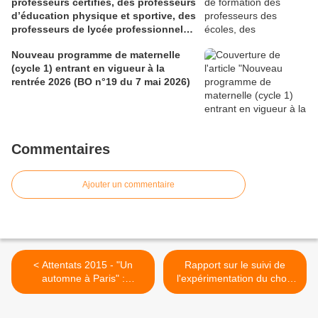
professeurs certifiés, des professeurs
d’éducation physique et sportive, des
professeurs de lycée professionnel
des sections générales et de
Nouveau programme de maternelle
certaines sections professionnelles,
(cycle 1) entrant en vigueur à la
et des conseillers principaux
rentrée 2026 (BO n°19 du 7 mai 2026)
d’éducation (Bulletin officiel spécial
n° 1 du 28 mai 2026)
Commentaires
Ajouter un commentaire
< Attentats 2015 - "Un
Rapport sur le suivi de
automne à Paris" :
l'expérimentation du choix
ressources pour les
donné à la famille dans la
enseignants autour d'un
décision d'orientation au