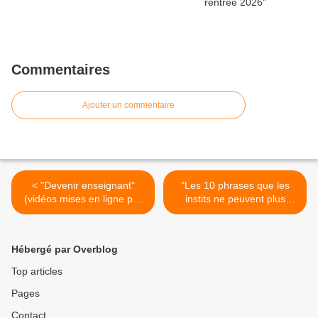
Commentaires
Ajouter un commentaire
< "Devenir enseignant"
"Les 10 phrases que les
(vidéos mises en ligne par
instits ne peuvent plus
le ministère)
entendre" (article du blog
"L'instit'humeurs") >
Hébergé par Overblog
Top articles
Pages
Contact