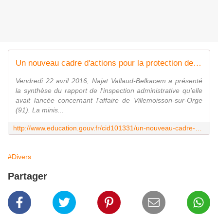
Un nouveau cadre d'actions pour la protection des mineurs contre les faits de pédophilie et de violences
Vendredi 22 avril 2016, Najat Vallaud-Belkacem a présenté
la synthèse du rapport de l'inspection administrative qu'elle
avait lancée concernant l'affaire de Villemoisson-sur-Orge
(91). La minis...
http://www.education.gouv.fr/cid101331/un-nouveau-cadre-d-actions-pour-la-protection-des-mineurs-contre-les-faits-de-pedophilie-et-de-violences.html
#Divers
Partager