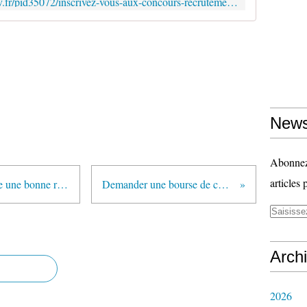
http://www.devenirenseignant.gouv.fr/pid35072/inscrivez-vous-aux-concours-recrutement-education.html
News
Abonnez-
articles 
"Najat Vallaud-Belkacem souhaite une bonne rentrée aux personnels de l'Éducation nationale" (vidéo mise en ligne par le ministère)
Demander une bourse de collège par internet (vidéo mise en ligne par le ministère)
Arch
2026