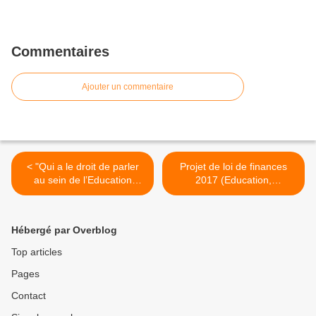
Commentaires
Ajouter un commentaire
< "Qui a le droit de parler
Projet de loi de finances
au sein de l’Education
2017 (Education,
nationale ?" (liberation.fr)
Enseignement supérieur et
Recherche) >
Hébergé par Overblog
Top articles
Pages
Contact