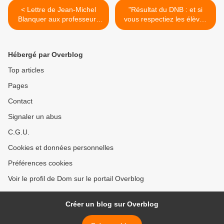
< Lettre de Jean-Michel
"Résultat du DNB : et si
Blanquer aux professeurs
vous respectiez les élèves
et aux personnels de
?" (article du blog "Peut
l'Éducation nationale
mieux faire !") >
Hébergé par Overblog
Top articles
Pages
Contact
Signaler un abus
C.G.U.
Cookies et données personnelles
Préférences cookies
Voir le profil de Dom sur le portail Overblog
Créer un blog sur Overblog