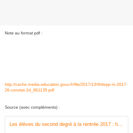
Note au format pdf :
http://cache.media.education.gouv.fr/file/2017/13/9/depp-ni-2017-
26-constat-2d_861139.pdf
Source (avec compléments) :
Les élèves du second degré à la rentrée 2017 : hausse dans les collèges et dans les formations générales et technologiques au lycée