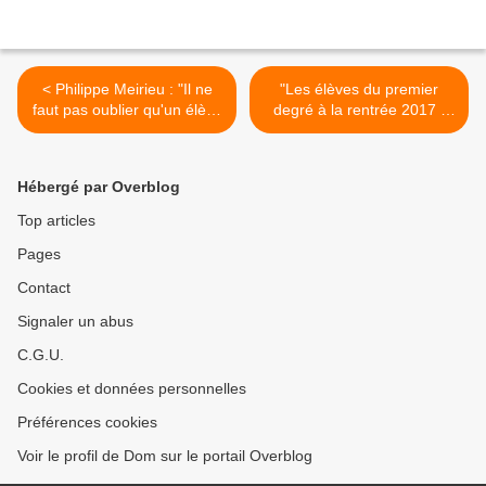
< Philippe Meirieu : "Il ne
"Les élèves du premier
faut pas oublier qu'un élève
degré à la rentrée 2017 :
est un sujet, et qu'un sujet
neuf classes sur dix de CP
n'est pas réductible à son
en REP+ accueillent au
cerveau" (Interview de
maximum quinze élèves"
Hébergé par Overblog
Philippe Meirieu diffusée
(Note d'information de la
sur France Inter le 12
DEPP - décembre 2017) >
Top articles
décembre 2017)
Pages
Contact
Signaler un abus
C.G.U.
Cookies et données personnelles
Préférences cookies
Voir le profil de Dom sur le portail Overblog