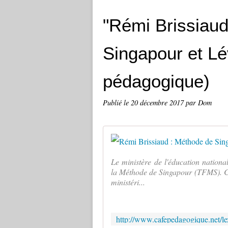
"Rémi Brissiaud
Singapour et Lé
pédagogique)
Publié le
20 décembre 2017
par Dom
Le ministère de l'éducation nation
la Méthode de Singapour (TFMS). C'e
ministéri...