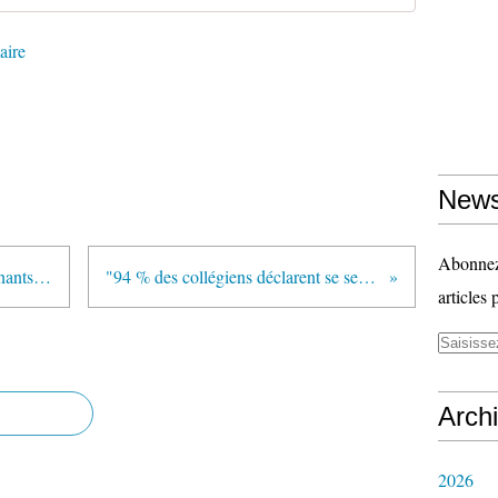
aire
News
Abonnez-
"L'évolution du salaire des enseignants entre 2014 et 2015" (Note d'information de la DEPP publiée en décembre 2017)
"94 % des collégiens déclarent se sentir bien dans leur collège" (Note d'information de la DEPP - décembre 2017)
articles 
Arch
2026