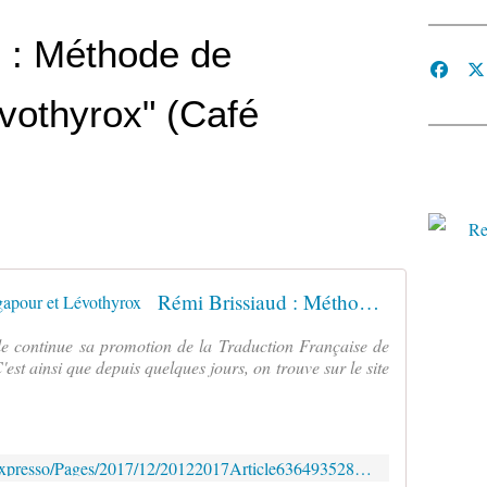
 : Méthode de
vothyrox" (Café
Rémi Brissiaud : Méthode de Singapour et Lévothyrox
ale continue sa promotion de la Traduction Française de
st ainsi que depuis quelques jours, on trouve sur le site
http://www.cafepedagogique.net/lexpresso/Pages/2017/12/20122017Article636493528997699150.aspx