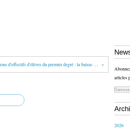
News
"Prévisions d'effectifs d'élèves du premier degré : la baisse des effectifs amorcée en 2017 devrait se poursuivre jusqu'en 2022" (Note d'information de la DEPP - Mars 2018)
Abonnez-
articles 
Arch
2026