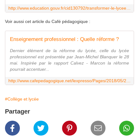
http://www.education.gouv.fr/cid130792/transformer-le-lycee-professionnel-former-les-talents-aux-metiers-de-demain.html
Voir aussi cet article du Café pédagogique :
Enseignement professionnel : Quelle réforme ?
Dernier élément de la réforme du lycée, celle du lycée
professionnel est présentée par Jean-Michel Blanquer le 28
mai. Inspirée par le rapport Calvez - Marcon la réforme
pourrait accentuer...
http://www.cafepedagogique.net/lexpresso/Pages/2018/05/28052018Article636630873648128141.aspx
#Collège et lycée
Partager