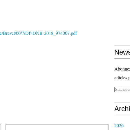
/file/Brevet/00/7/DP-DNB-2018_974007.pdf
News
Abonnez-
articles 
Arch
2026