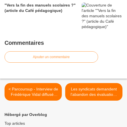
"Vers la fin des manuels scolaires ?"
(article du Café pédagogique)
Commentaires
Ajouter un commentaire
< Parcoursup - Interview de
Les syndicats demandent
Frédérique Vidal diffusée
l'abandon des évaluations
sur France Inter le 19
de mi-CP (SNUipp-FSU,
décembre 2018
SNUDI-FO, UNSEN-CGT
Educ'Action, SE-UNSA,
Hébergé par Overblog
SUD-Education, SGEN-
CFDT) >
Top articles