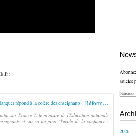
News
Abonnez-
s.fr :
articles 
Réforme du lycée : Jean-Michel Blanquer répond à la colère des enseignants
Arch
 matin sur France 2, le ministre de l'Education nationale
enseignants et sur sa loi pour "l'école de la confiance".
2026