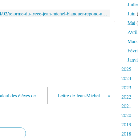
Juille
https://www.vousnousils.fr/2019/04/02/reforme-du-lycee-jean-michel-blanquer-repond-a-la-colere-des-enseignants-621919
Juin
(
Mai
(
Avril
Mars
Févri
Janvi
2025
2024
2023
L'évolution des performances en calcul des élèves de CM2 à trente ans d'intervalle (1987-2017) (Note d'information de la DEPP publiée en mars 2019)
Lettre de Jean-Michel Blanquer aux directeurs d'école (2 avril 2019)
2022
2021
2020
2019
2018