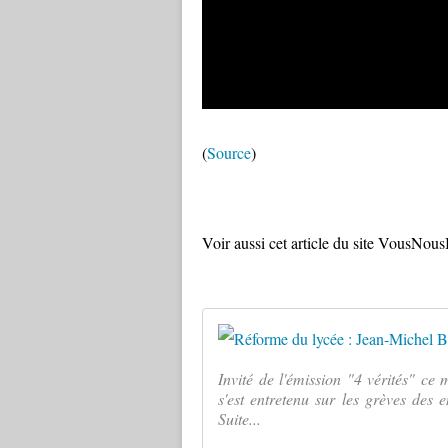
(
Source
)
Voir aussi cet article du site VousNousIl
Invité de l'émission "4 vérités" ce
s'est entretenu sur les grèves des 
Suite...