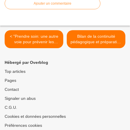
Ajouter un commentaire
< "Prendre soin: une autre
Bilan de la continuité
voie pour prévenir les
pédagogique et préparation
conflits" (Rapport du
de la rentrée (résultats de
médiateur de l'éducation
l'enquête IPSOS à la
nationale et de
demande du ministère de
Hébergé par Overblog
l'enseignement supérieur)
l'Éducation nationale - juillet
2020) >
Top articles
Pages
Contact
Signaler un abus
C.G.U.
Cookies et données personnelles
Préférences cookies