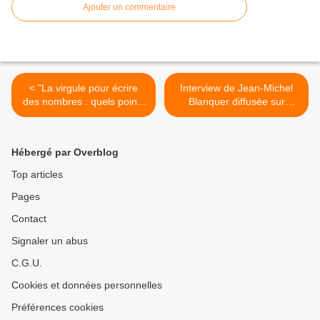
Ajouter un commentaire
< "La virgule pour écrire
Interview de Jean-Michel
des nombres : quels points
Blanquer diffusée sur
de vigilance ?" (vidéo de
France Info le 19 janvier
Claire Lommé)
2021 >
Hébergé par Overblog
Top articles
Pages
Contact
Signaler un abus
C.G.U.
Cookies et données personnelles
Préférences cookies