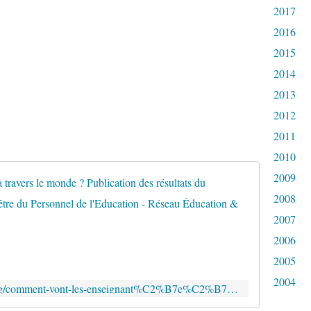
2017
2016
2015
2014
2013
2012
2011
2010
2009
Comment v
2008
L
2007
a
p
2006
r
2005
e
m
2004
https://www.educationsolidarite.org/comment-vont-les-enseignant%C2%B7e%C2%B7s-a-travers-le-monde-publication-des-resultats-du-barometre-international-sante-bien-etre-du-personnel-de-leducation/
i
è