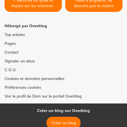
< Réforme du lycée et
Halte à la guerre, ne
impact sur les sciences :
laissons pas la misère
volumes de formation et
s’ajouter au malheur
parcours scientifiques
(Secours Populaire du
(Communiqué daté du 18
Haut-Rhin) >
Hébergé par Overblog
février 2022 du collectif des
sociétés savantes et
Top articles
associations de
Pages
mathématiques,
d’informatique, de
Contact
biométrie, de biophysique,
de physique-chimie, de
Signaler un abus
classes préparatoires)
C.G.U.
Cookies et données personnelles
Préférences cookies
Voir le profil de Dom sur le portail Overblog
Créer un blog sur Overblog
Créer un blog