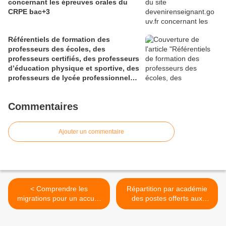
concernant les épreuves orales du
CRPE bac+3
Référentiels de formation des
professeurs des écoles, des
professeurs certifiés, des professeurs
d’éducation physique et sportive, des
professeurs de lycée professionnel
des sections générales et de
certaines sections professionnelles,
Commentaires
et des conseillers principaux
d’éducation (Bulletin officiel spécial
n° 1 du 28 mai 2026)
Ajouter un commentaire
< Comprendre les
Répartition par académie
migrations pour un accueil
des postes offerts aux
digne des personnes
CRPE au titre de l'année
étrangères (Kit de 10
2022 (arrêtés) >