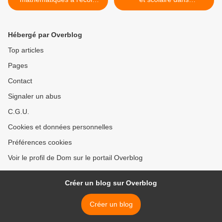
primaire - Compilation des
l'enseignement (dossier mis
ressources mises en ligne
en ligne par le ministère) >
sur Éduscol
Hébergé par Overblog
Top articles
Pages
Contact
Signaler un abus
C.G.U.
Cookies et données personnelles
Préférences cookies
Voir le profil de Dom sur le portail Overblog
Créer un blog sur Overblog
Créer un blog