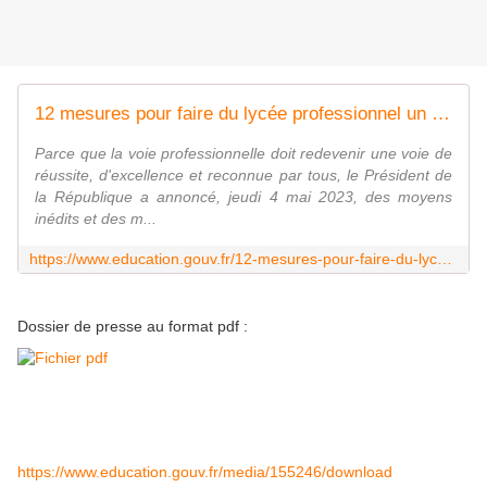
12 mesures pour faire du lycée professionnel un choix d'avenir pour les jeunes et les entreprises
Parce que la voie professionnelle doit redevenir une voie de
réussite, d'excellence et reconnue par tous, le Président de
la République a annoncé, jeudi 4 mai 2023, des moyens
inédits et des m...
https://www.education.gouv.fr/12-mesures-pour-faire-du-lycee-professionnel-un-choix-d-avenir-pour-les-jeunes-et-les-entreprises-378032
Dossier de presse au format pdf :
https://www.education.gouv.fr/media/155246/download