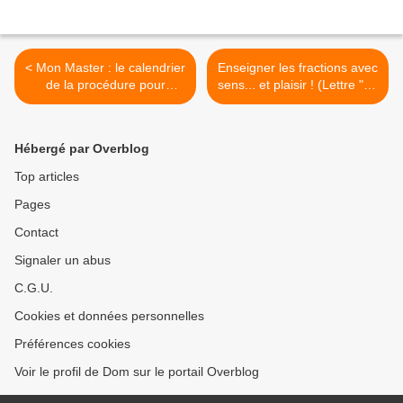
< Mon Master : le calendrier
Enseigner les fractions avec
de la procédure pour
sens... et plaisir ! (Lettre "Le
l'année universitaire 2025-
Passeur" n°15 du Conseil
2026
Scientifique de l'Education
Nationale) >
Hébergé par Overblog
Top articles
Pages
Contact
Signaler un abus
C.G.U.
Cookies et données personnelles
Préférences cookies
Voir le profil de Dom sur le portail Overblog