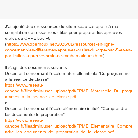
J'ai ajouté deux ressources du site reseau-canope.fr à ma
compilation de ressources utiles pour préparer les épreuves
orales du CRPE bac +5
(
https://www.dpernoux.net/2026/01/ressources-en-ligne-
concernant-les-differentes-epreuves-orales-du-crpe-bac-5-et-en-
particulier-l-epreuve-orale-de-mathematiques.html
)
Il s'agit des documents suivants :
Document concernant l'école maternelle intitulé "Du programme
à la séance de classe"
https://www.reseau-
canope.fr/fileadmin/user_upload/pdf/PPME_Maternelle_Du_progr
ammes_a_la_seance_de_classe.pdf
et
Document concernant l'école élémentaire intitulé "Comprendre
les documents de préparation"
https://www.reseau-
canope.fr/fileadmin/user_upload/pdf/PPME_Elementaire_Compre
ndre_les_documents_de_preparation_de_la_classe.pdf