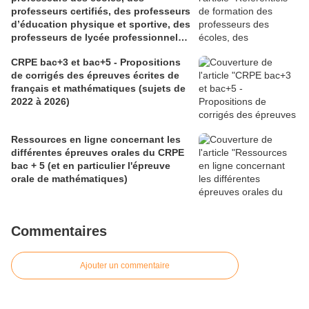
professeurs certifiés, des professeurs
d’éducation physique et sportive, des
professeurs de lycée professionnel
des sections générales et de
CRPE bac+3 et bac+5 - Propositions
certaines sections professionnelles,
de corrigés des épreuves écrites de
et des conseillers principaux
français et mathématiques (sujets de
d’éducation (Bulletin officiel spécial
2022 à 2026)
n° 1 du 28 mai 2026)
Ressources en ligne concernant les
différentes épreuves orales du CRPE
bac + 5 (et en particulier l'épreuve
orale de mathématiques)
Commentaires
Ajouter un commentaire