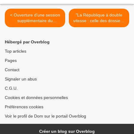
< Ouverture d’une session
"La République à double
supplémentaire du
vitesse : celle des dossiers,
concours externe de
et celle des enfants"
recrutement de professeurs
(Meryam Ennouamane
des écoles pour les
Jouali - Café pédagogique)
Hébergé par Overblog
académies de Créteil et de
>
Versailles (JO du
Top articles
06/02/2026).
Pages
Contact
Signaler un abus
C.G.U.
Cookies et données personnelles
Préférences cookies
Voir le profil de Dom sur le portail Overblog
Créer un blog sur Overblog