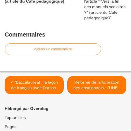
(article du Café pédagogique)
Commentaires
Ajouter un commentaire
< "Baccalauréat : la leçon
Réforme de la formation
de français avec Darcos"
des enseignants : l'UNEF
(vidéo sur le site du journal
interpelle le gouvernement
"Le Parisien")
(10/06/09) >
Hébergé par Overblog
Top articles
Pages