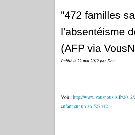
"472 familles s
l'absentéisme d
(AFP via VousNo
Publié le
22 mai 2012
par Dom
Voir :
http://www.vousnousils.fr/2012/
enfant-sur-un-an-527442