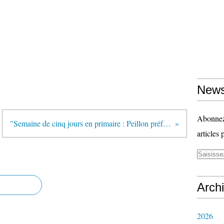
News
Abonnez-
"Semaine de cinq jours en primaire : Peillon préfèrerait le mercredi matin" (AFP via VousNousIls.fr)
articles 
Arch
2026