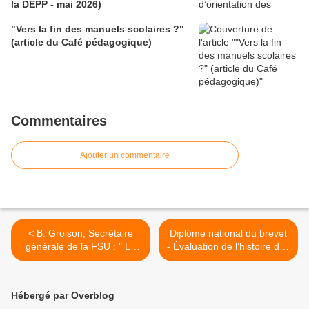
la DEPP - mai 2026)
"Vers la fin des manuels scolaires ?"
(article du Café pédagogique)
Commentaires
Ajouter un commentaire
< B. Groison, Secrétaire
Diplôme national du brevet
générale de la FSU : " Le
- Évaluation de l’histoire des
gouvernement refuse tout
arts à compter de la
débat" (interview publiée
session 2012 (circulaire
sur le site du Café
publiée dans le BO du 10
Hébergé par Overblog
pédagogique)
novembre 2011) >