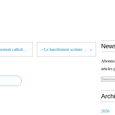
News
"Égalité : la tartufferie de l’enseignement catholique" (Communiqué UNSA Education)
« Le harcèlement scolaire m’a détruit à petit feu »
Abonnez-
articles 
Arch
2026