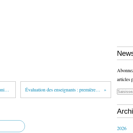
News
Abonnez-
articles 
"Les enseignants bientôt évalués uniquement par leur chef d'établissement" (France Info)
Évaluation des enseignants : premières réactions syndicales aux projets de décret et d’arrêté
Arch
2026