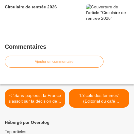
Circulaire de rentrée 2026
Commentaires
Ajouter un commentaire
< "Sans-papiers : la France
"L’école des femmes"
s'assoit sur la décision de la
(Editorial du café
Cour de justice" (article
pédagogique le 3 mai 2011)
publié sur son blog le 3 mai
>
2011 par Franck Johannès,
Hébergé par Overblog
journaliste au Monde)
Top articles