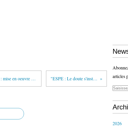
News
Abonnez-
articles 
"Nouveaux programmes scolaires : mise en oeuvre envisagée pour 2016 (AFEF)" (VousNousIls.fr)
"ESPE : Le doute s'installe" (Café pédagogique)
Arch
2026