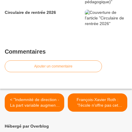
Circulaire de rentrée 2026
Commentaires
Ajouter un commentaire
< "Indemnité de direction -
François-Xavier Roth :
La part variable augmente
"l'école n'offre pas cet
de 50 %" (Communiqué
espace qui permet d'avoir
SNUipp-FSU 24 novembre
accès à l'art"
2011)
(VousNousIls.fr) >
Hébergé par Overblog