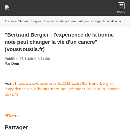
MENU
Accueil
» "Bertrand Bergier : l'expérience de la bonne note peut changer la vie d'un cancre" (VousNousIls.fr)
"Bertrand Bergier : l'expérience de la bonne
note peut changer la vie d'un cancre"
(VousNousIls.fr)
Publié le 25/11/2011 à 14:06
Par
Dom
Voir :
http://www.vousnousils.fr/2011/11/25/bertrand-bergier-
lexperience-de-la-bonne-note-peut-changer-la-vie-dun-cancre-
517179
#Divers
Partager