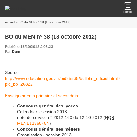
MENU
Accueil
» BO du MEN n° 38 (18 octobre 2012)
BO du MEN n° 38 (18 octobre 2012)
Publié le 18/10/2012 à 08:23
Par
Dom
Source :
http://www.education.gouv.fr/pid25535/bulletin_officiel.html?
pid_bo=26822
Enseignements primaire et secondaire
Concours général des lycées
Calendrier - session 2013
note de service n° 2012-160 du 12-10-2012 (
NOR
MENE1235845N
)
Concours général des métiers
Organisation - session 2013