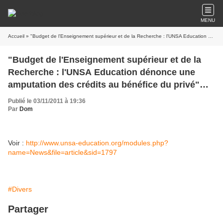
MENU
Accueil
» "Budget de l'Enseignement supérieur et de la Recherche : l'UNSA Education dénonce une amputation des crédits au bénéfice du privé" (Communiqué UNSA Education 3 novembre 2011)
"Budget de l'Enseignement supérieur et de la
Recherche : l'UNSA Education dénonce une
amputation des crédits au bénéfice du privé"
(Communiqué UNSA Education 3 novembre
Publié le 03/11/2011 à 19:36
2011)
Par
Dom
Voir :
http://www.unsa-education.org/modules.php?
name=News&file=article&sid=1797
#Divers
Partager