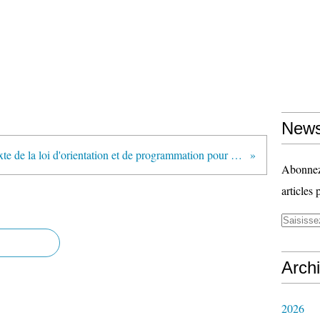
News
Texte de la loi d'orientation et de programmation pour la refondation de l'école de la République publiée dans le JO du 9 juillet 2013
Abonnez-
articles 
Arch
2026