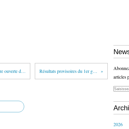
News
Abonnez-
« La prime de l’indécence » : Lettre ouverte d’un administrateur aux membres du CA de l’Université de Strasbourg (agir-ensemble.unistra.fr)
Résultats provisoires du 1er groupe d'épreuves du baccalauréat 2013 (communiqué du ministère)
articles 
Arch
2026