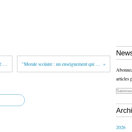
News
"Drôles de rythmes" (article publié sur son blog par Claude Lelièvre)
"Morale scolaire : un enseignement qui cherche sa voie" (Café pédagogique)
Abonnez-
articles 
Arch
2026