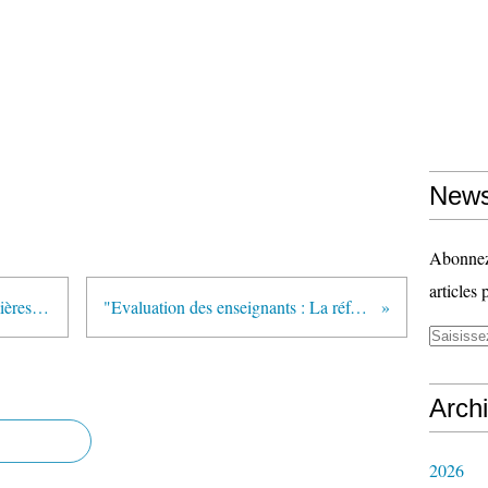
News
Abonnez-
articles 
Évaluation des enseignants : premières réactions syndicales aux projets de décret et d’arrêté
"Evaluation des enseignants : La réforme appliquée rentrée 2012" (Café pédagogique)
Arch
2026