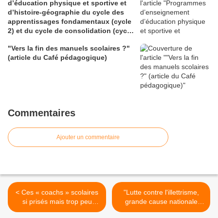
d’éducation physique et sportive et
d’histoire-géographie du cycle des
apprentissages fondamentaux (cycle
2) et du cycle de consolidation (cycle
3) (BO du 28 mai 2026)
"Vers la fin des manuels scolaires ?"
(article du Café pédagogique)
Commentaires
Ajouter un commentaire
< Ces « coachs » scolaires
"Lutte contre l'illettrisme,
si prisés mais trop peu
grande cause nationale
encadrés (lefigaro.fr)
2013, enjeu majeur de la