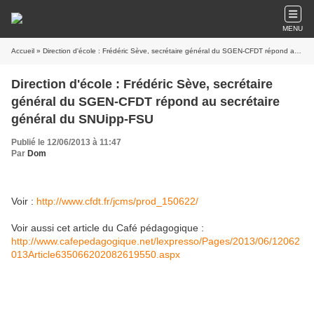
MENU
Accueil
» Direction d'école : Frédéric Sève, secrétaire général du SGEN-CFDT répond au secrétaire général du SNUipp-FSU
Direction d'école : Frédéric Sève, secrétaire
général du SGEN-CFDT répond au secrétaire
général du SNUipp-FSU
Publié le 12/06/2013 à 11:47
Par
Dom
Voir :
http://www.cfdt.fr/jcms/prod_150622/
Voir aussi cet article du Café pédagogique :
http://www.cafepedagogique.net/lexpresso/Pages/2013/06/12062
013Article635066202082619550.aspx