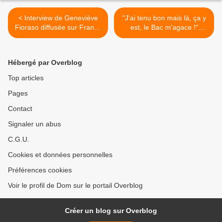
< Interview de Geneviève
"J'ai tenu bon mais là, ça y
Fioraso diffusée sur France
est, le Bac m'agace !"
Info le 19 juin 2013
(article du blog "Changer
l'Ecole, c'est maintenant !")
>
Hébergé par Overblog
Top articles
Pages
Contact
Signaler un abus
C.G.U.
Cookies et données personnelles
Préférences cookies
Voir le profil de Dom sur le portail Overblog
Créer un blog sur Overblog