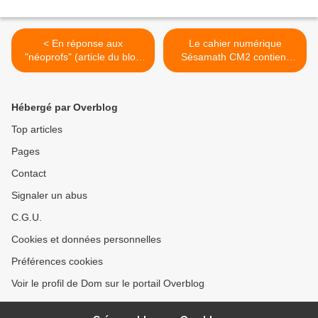
< En réponse aux
Le cahier numérique
"néoprofs" (article du blog
Sésamath CM2 contient
"Changer l'Ecole, c'est
pour l’instant 11 chapitres -
maintenant !")
Il devrait être complet en
Janvier/Février 2013 >
Hébergé par Overblog
Top articles
Pages
Contact
Signaler un abus
C.G.U.
Cookies et données personnelles
Préférences cookies
Voir le profil de Dom sur le portail Overblog