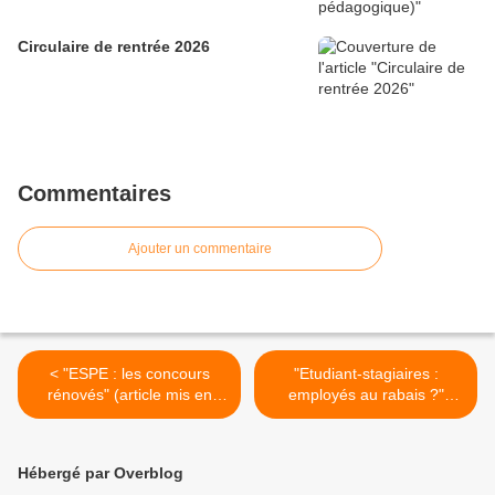
Circulaire de rentrée 2026
Commentaires
Ajouter un commentaire
< "ESPE : les concours
"Etudiant-stagiaires :
rénovés" (article mis en
employés au rabais ?"
ligne sur le site du
(Emission "Grantanfi"
ministère)
diffusée sur France Culture
le 3 juillet 2013) >
Hébergé par Overblog