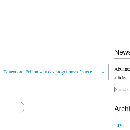
News
Abonnez-
Education : Peillon veut des programmes "plus efficaces" (reportage vidéo et article - lci.tf1.fr)
articles 
Arch
2026