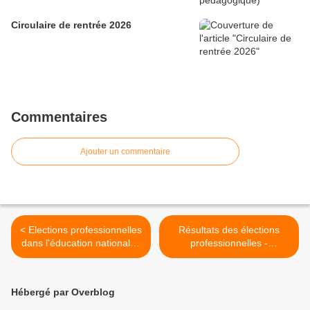
Circulaire de rentrée 2026
Commentaires
Ajouter un commentaire
< Elections professionnelles
Résultats des élections
dans l'éducation nationale :
professionnelles -
une chute "historique" de la
Réactions des syndicats
participation (article publié
(récapitulatif) >
sur le site du journal Le
Hébergé par Overblog
Monde)