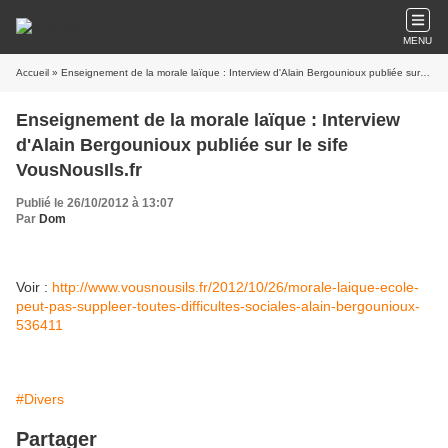
MENU
Accueil
» Enseignement de la morale laïque : Interview d'Alain Bergounioux publiée sur le sife VousNousIls.fr
Enseignement de la morale laïque : Interview
d'Alain Bergounioux publiée sur le sife
VousNousIls.fr
Publié le 26/10/2012 à 13:07
Par
Dom
Voir :
http://www.vousnousils.fr/2012/10/26/morale-laique-ecole-
peut-pas-suppleer-toutes-difficultes-sociales-alain-bergounioux-
536411
#Divers
Partager