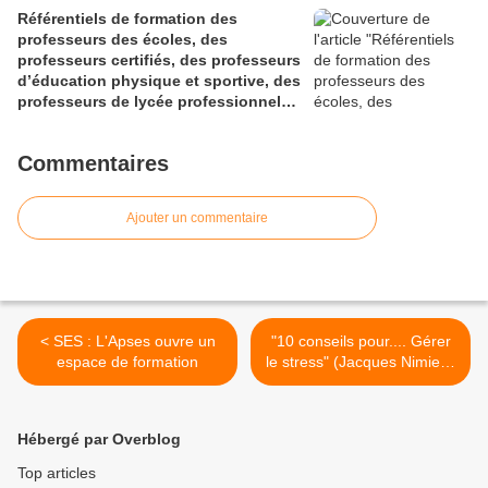
Référentiels de formation des
professeurs des écoles, des
professeurs certifiés, des professeurs
d’éducation physique et sportive, des
professeurs de lycée professionnel
des sections générales et de
certaines sections professionnelles,
Commentaires
et des conseillers principaux
d’éducation (Bulletin officiel spécial
n° 1 du 28 mai 2026)
Ajouter un commentaire
< SES : L'Apses ouvre un
"10 conseils pour.... Gérer
espace de formation
le stress" (Jacques Nimier -
Café pédagogique) >
Hébergé par Overblog
Top articles