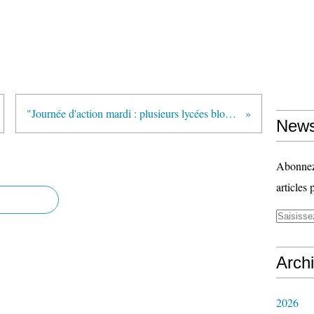
"Journée d'action mardi : plusieurs lycées bloqués à Paris" (AFP via VousNousIls.fr)
News
Abonnez-
articles 
Arch
2026