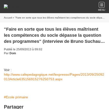
MENU
Accueil
» "Faire en sorte que tous les élèves maîtrisent les compétences du socle dépasse la question des programmes" (interview de Bruno Suchaut - Café pédagogique)
"Faire en sorte que tous les élèves maîtrisent
les compétences du socle dépasse la question
des programmes" (interview de Bruno Suchaut -
Café pédagogique)
Publié le 25/09/2013 à 09:02
Par
Dom
Voir :
http://www.cafepedagogique.net/lexpresso/Pages/2013/09/25092
013Article635156915276250753.aspx
#Ecole primaire
Partager