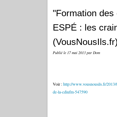
"Formation des 
ESPÉ : les cra
(VousNousIls.fr
Publié le
17 mai 2013
par Dom
Voir :
http://www.vousnousils.fr/2013/0
de-la-cdiufm-547590