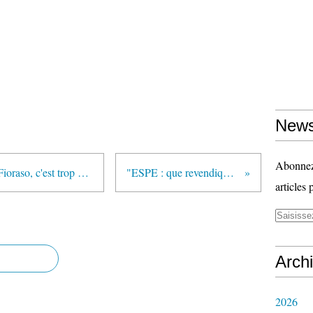
News
Abonnez-
"Vincent Peillon plus Geneviève Fioraso, c'est trop ?" (article de Claude Lelièvre - lexpress.fr)
"ESPE : que revendiquer ?" (SGEN-CFDT)
articles 
Arch
2026