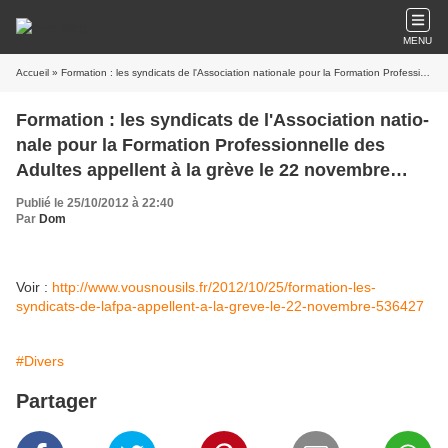
MENU
Accueil
» Formation : les syndicats de l'Association natio­nale pour la For­ma­tion Pro­fes­sion­nelle des Adultes appellent à la grève le 22 novembre (AFP via VousNousIls.fr)
Formation : les syndicats de l'Association natio­
nale pour la For­ma­tion Pro­fes­sion­nelle des
Adultes appellent à la grève le 22 novembre
(AFP via VousNousIls.fr)
Publié le 25/10/2012 à 22:40
Par
Dom
Voir :
http://www.vousnousils.fr/2012/10/25/formation-les-
syndicats-de-lafpa-appellent-a-la-greve-le-22-novembre-536427
#Divers
Partager