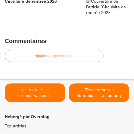
Circulaire de rentrée 2026
Commentaires
Ajouter un commentaire
< "La droite, le
"Rechercher de
conservatisme
l'information : Le numérique
pédagogique et les
a modifié le paysage
enseignants : histoire d'une
scolaire !" (Café
entourloupe" (article du
pédagogique) >
Hébergé par Overblog
blog "Changer l'Ecole, c'est
maintenant !")
Top articles