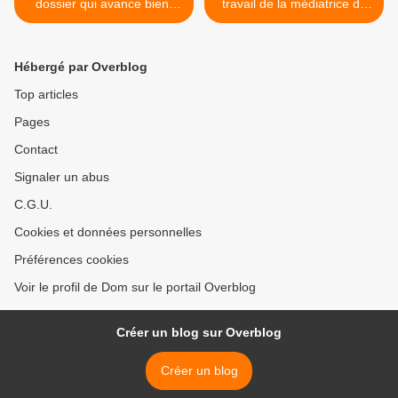
dossier qui avance bien"
travail de la médiatrice de
(article du blog "Changer
l'éducation nationale et de
l'Ecole, c'est maintenant !")
l'enseignement supérieur"
(Communiqué de presse) >
Hébergé par Overblog
Top articles
Pages
Contact
Signaler un abus
C.G.U.
Cookies et données personnelles
Préférences cookies
Voir le profil de Dom sur le portail Overblog
Créer un blog sur Overblog
Créer un blog