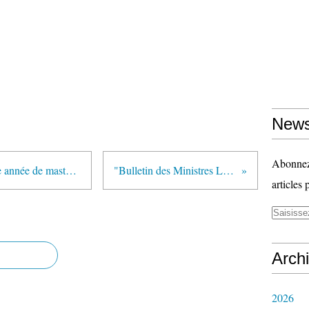
News
Abonnez-
"Mise en stage des étudiants 2ème année de master de l'éducation (M2)" (Communiqué du SGEN-CFDT Nord/Pas-de-Calais)
"Bulletin des Ministres Luc Chatel et Bruno Le Maire" (FEP-CFDT)
articles 
Arch
2026