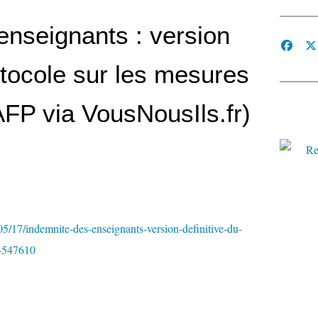
enseignants : version
otocole sur les mesures
AFP via VousNousIls.fr)
5/17/indemnite-des-enseignants-version-definitive-du-
s-547610