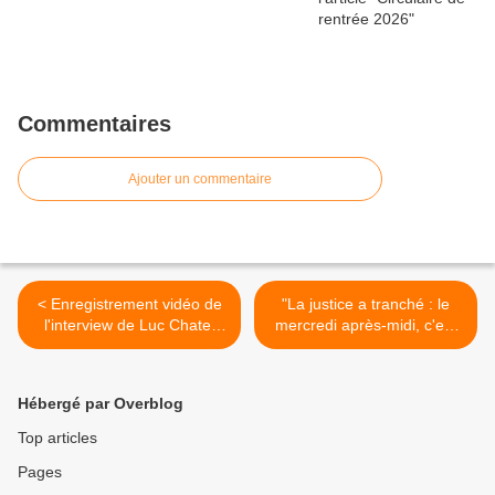
Commentaires
Ajouter un commentaire
< Enregistrement vidéo de
"La justice a tranché : le
l'interview de Luc Chatel
mercredi après-midi, c'est
diffusée sur iTélé et Radio
lycée" (LibéOrléans 4 avril
Classique le 4 avril 2011
2011) >
Hébergé par Overblog
Top articles
Pages